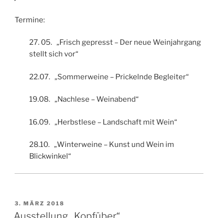
Termine:
27. 05. „Frisch gepresst – Der neue Weinjahrgang
stellt sich vor“
22.07. „Sommerweine – Prickelnde Begleiter“
19.08. „Nachlese – Weinabend“
16.09. „Herbstlese – Landschaft mit Wein“
28.10. „Winterweine – Kunst und Wein im
Blickwinkel“
VERÖFFENTLICHT
3. MÄRZ 2018
AM
Ausstellung „Kopfüber“