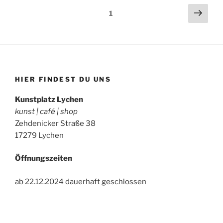
Beitragsnavigation
Näch
Seite
1
Seit
HIER FINDEST DU UNS
Kunstplatz Lychen
kunst | café | shop
Zehdenicker Straße 38
17279 Lychen
Öffnungszeiten
ab 22.12.2024 dauerhaft geschlossen