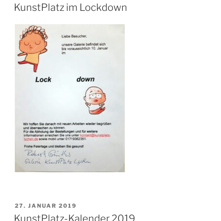
AM
KunstPlatz im Lockdown
VERÖFFENTLICHT
27. JANUAR 2019
AM
KunstPlatz-Kalender 2019