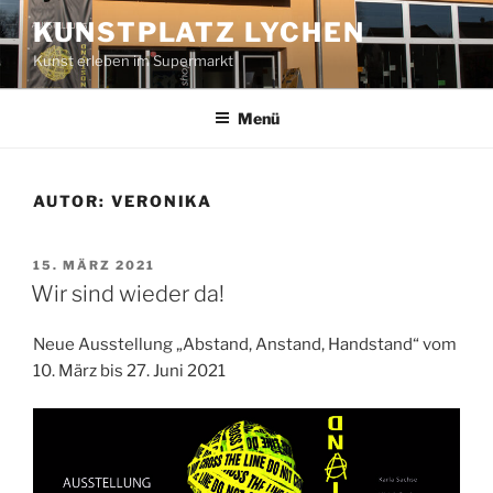
Zum
KUNSTPLATZ LYCHEN
Inhalt
Kunst erleben im Supermarkt
springen
Menü
AUTOR:
VERONIKA
VERÖFFENTLICHT
15. MÄRZ 2021
AM
Wir sind wieder da!
Neue Ausstellung „Abstand, Anstand, Handstand“ vom
10. März bis 27. Juni 2021